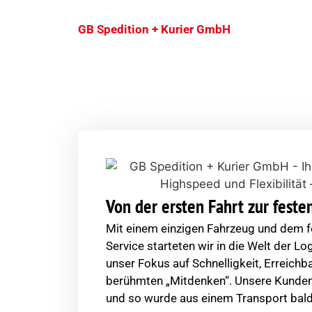
GB Spedition + Kurier GmbH
Unsere Geschichte – Mi
Was mit einem klaren Ziel und einem starke
unserer Gründung setzen wir auf persönli
Dienstleister zu sein. Unser Weg war nie g
Von der ersten Fahrt zur fest
Mit einem einzigen Fahrzeug und dem f
Service starteten wir in die Welt der Log
unser Fokus auf Schnelligkeit, Erreich
berühmten „Mitdenken“. Unsere Kunden
und so wurde aus einem Transport bald