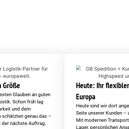
t Vollgas gewachsen
n Willen begann, ist heute ein europaweit tätiger Logisti
che Betreuung, schnelle Entscheidungen und den Anspruch
eradlinig – aber immer konsequent. Und darauf sind wir s
en Größe
Heute: Ihr flexible
esten Glauben an guten
Europa
istik. Schon früh lag
Heute sind wir dort ang
barkeit und dem
Seite unserer Kunden – 
 schätzten genau das –
Mit modernen Transport
 der nächste Auftrag.
Lager, persönlichen An