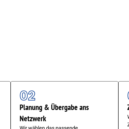
-Transport ab
cht Struktur.
ommt, sorgen wir für klare Abläufe, schnelle Kommunika
rlässig und kundenorientiert.
02
Planung & Übergabe ans
Netzwerk
Wir wählen das passende