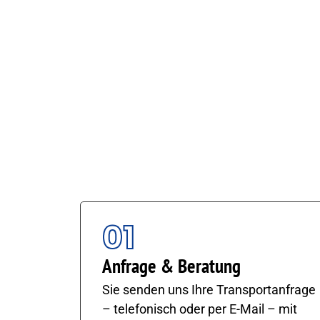
GB Spedition + Kurier GmbH
So läuft ein GB Express
Schnelligkeit allein reicht nicht – es brau
Damit Ihre Expresssendung reibungslos ank
Anfrage bis zur Zustellung läuft alles zuve
01
Anfrage & Beratung
Sie senden uns Ihre Transportanfrage
– telefonisch oder per E-Mail – mit