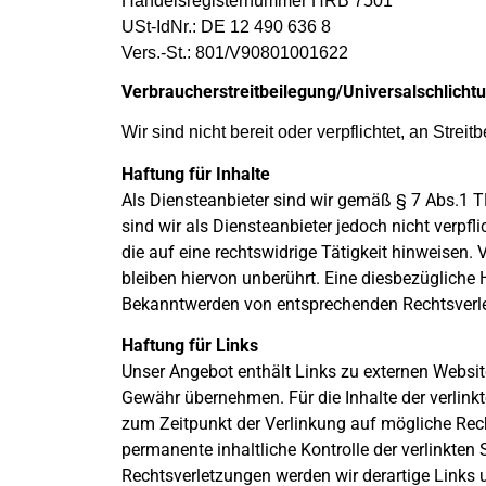
Handelsregisternummer HRB 7501
USt-IdNr.: DE 12 490 636 8
Vers.-St.: 801/V90801001622
Verbraucher­streit­beilegung/Universal­schlichtu
Wir sind nicht bereit oder verpflichtet, an Stre
Haftung für Inhalte
Als Diensteanbieter sind wir gemäß § 7 Abs.1 T
sind wir als Diensteanbieter jedoch nicht verp
die auf eine rechtswidrige Tätigkeit hinweisen
bleiben hiervon unberührt. Eine diesbezügliche 
Bekanntwerden von entsprechenden Rechtsverle
Haftung für Links
Unser Angebot enthält Links zu externen Website
Gewähr übernehmen. Für die Inhalte der verlinkte
zum Zeitpunkt der Verlinkung auf mögliche Rech
permanente inhaltliche Kontrolle der verlinkte
Rechtsverletzungen werden wir derartige Links