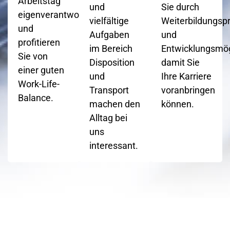
Arbeitstag
und
Sie durch
eigenverantwortlich
vielfältige
Weiterbildungs
und
Aufgaben
und
profitieren
im Bereich
Entwicklungsmög
Sie von
Disposition
damit Sie
einer guten
und
Ihre Karriere
Work-Life-
Transport
voranbringen
Balance.
machen den
können.
Alltag bei
uns
interessant.