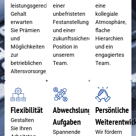
leistungsgerechten
einer
eine
Gehalt
unbefristeten
kollegiale
erwarten
Festanstellung
Atmosphäre,
Sie Prämien
und einer
flache
und
zukunftssicheren
Hierarchien
Möglichkeiten
Position in
und ein
zur
unserem
engagiertes
betrieblichen
Team.
Team.
Altersvorsorge.
Flexibilität
Abwechslungsreiche
Persönliche
Aufgaben
Weiterentwic
Gestalten
Sie Ihren
Spannende
Wir fördern