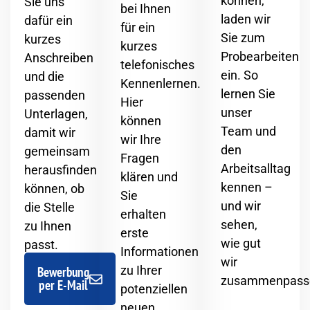
können,
Sie uns
bei Ihnen
laden wir
dafür ein
für ein
Sie zum
kurzes
kurzes
Probearbeiten
Anschreiben
telefonisches
ein. So
und die
Kennenlernen.
lernen Sie
passenden
Hier
unser
Unterlagen,
können
Team und
damit wir
wir Ihre
den
gemeinsam
Fragen
Arbeitsalltag
herausfinden
klären und
kennen –
können, ob
Sie
und wir
die Stelle
erhalten
sehen,
zu Ihnen
erste
wie gut
passt.
Informationen
wir
zu Ihrer
Bewerbung
zusammenpass
per E-Mail
potenziellen
neuen