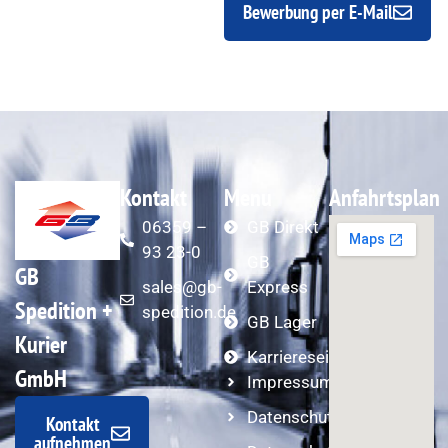
Bewerbung per E-Mail
Kontakt
Menu
Anfahrtsplan
06359 –
GB Direkt
93 23-0
GB
GB
sales@gb-
Express
Spedition +
spedition.de
GB Lager
Kurier
Karriereseite
GmbH
Impressum
Datenschutzerklärung
Kontakt
aufnehmen