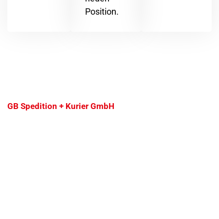
Position.
GB Spedition + Kurier GmbH
Häufig gestellte Fragen zur
Bewerbung
Wir wissen, dass eine Bewerbung oft mit vielen
Fragen verbunden ist. Um Ihnen den Einstieg so
einfach wie möglich zu machen, haben wir hier die
häufigsten Fragen rund um Ihre Bewerbung bei uns