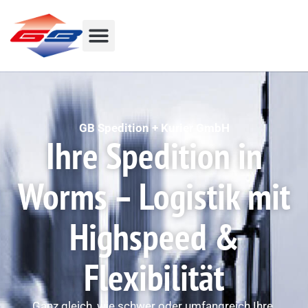
GB Spedition + Kurier GmbH
Ihre Spedition in
Worms – Logistik mit
Highspeed &
Flexibilität
Ganz gleich, wie schwer oder umfangreich Ihre