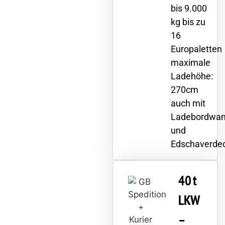
bis 9.000
kg bis zu
16
Europaletten
maximale
Ladehöhe:
270cm
auch mit
Ladebordwa
und
Edschaverdec
40 t
LKW
–