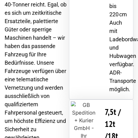
40-Tonner reicht. Egal, ob
bis
es sich um zeitkritische
220 cm
Ersatzteile, palettierte
Auch
Güter oder sperrige
mit
Maschinen handelt – wir
Ladebordw
haben das passende
und
Fahrzeug für Ihre
Hubwagen
Bedürfnisse. Unsere
verfügbar.
Fahrzeuge verfügen über
ADR-
eine telematische
Transporte
Vernetzung und werden
möglich.
ausschließlich von
qualifiziertem
7,5t /
Fahrpersonal gesteuert,
um höchste Effizienz und
12t
Sicherheit zu
/18t
gewährleisten.