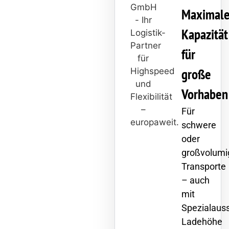
Maximal
Kapazität
für
große
Vorhaben
Für
schwere
oder
großvolumi
Transporte
– auch
mit
Spezialauss
Ladehöhe