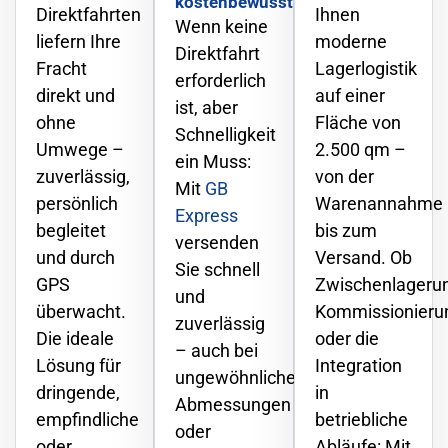
kostenbewusst
Direktfahrten
Ihnen
Wenn keine
liefern Ihre
moderne
Direktfahrt
Fracht
Lagerlogistik
erforderlich
direkt und
auf einer
ist, aber
ohne
Fläche von
Schnelligkeit
Umwege –
2.500 qm –
ein Muss:
zuverlässig,
von der
Mit
GB
persönlich
Warenannahme
Express
begleitet
bis zum
versenden
und durch
Versand. Ob
Sie schnell
GPS
Zwischenlageru
und
überwacht.
Kommissionieru
zuverlässig
Die ideale
oder die
– auch bei
Lösung für
Integration
ungewöhnlichen
dringende,
in
Abmessungen
empfindliche
betriebliche
oder
oder
Abläufe: Mit