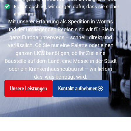
Fracht auch ist, wir sorgen dafür, dass sie sicher
ankommt.
Mit unserer Erfahrung als Spedition in Worms
und der umliegenden Region sind wir für Sie in
ganz Europa unterwegs – schnell, direkt und
verlässlich. Ob Sie nur eine Palette oder einen
ganzen LKW benötigen, ob Ihr Ziel eine
Baustelle auf dem Land, eine Messe in der Stadt
oder ein Krankenhausneubau ist – wir liefern
das, was benötigt wird.
Unsere Leistungen
Kontakt aufnehmen