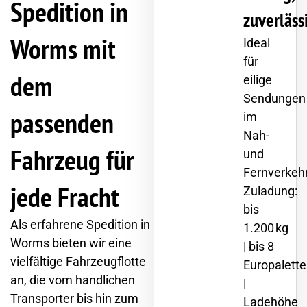
Spedition in
zuverläss
Worms mit
Ideal
für
dem
eilige
Sendungen
passenden
im
Nah-
Fahrzeug für
und
Fernverkehr
jede Fracht
Zuladung:
bis
Als erfahrene Spedition in
1.200 kg
Worms bieten wir eine
| bis 8
vielfältige Fahrzeugflotte
Europalett
an, die vom handlichen
|
Transporter bis hin zum
Ladehöhe