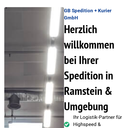
GB Spedition + Kurier
GmbH
Herzlich
willkommen
bei Ihrer
Spedition in
Ramstein &
Umgebung
Ihr Logistik-Partner für
Highspeed &