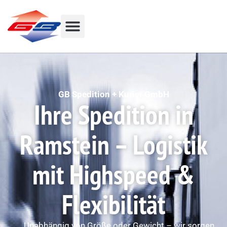
GB Spedition + Kurier GmbH
Ihre Spedition in
Ramstein – Logistik
mit Highspeed &
Flexibilität
Unabhängig von Größe oder Gewicht – wir sorgen