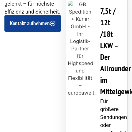
gelenkt – für höchste
7,5t /
Effizienz und Sicherheit.
12t
Kontakt aufnehmen
/18t
LKW –
Der
Allrounder
im
Mittelgewi
Für
größere
Sendungen
oder