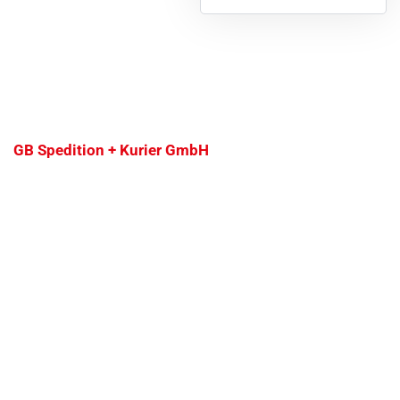
GB Spedition + Kurier GmbH
So läuft’s mit Ihrer Spedition
in Ramstein – schnell, klar
und zuverlässig
Logistik muss nicht kompliziert sein – besonders
dann nicht, wenn Sie einen erfahrenen Partner an
Ihrer Seite haben. Als Ihre Spedition in Ramstein
begleiten wir Sie von der ersten Kontaktaufnahme