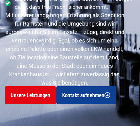
dafür, dass Ihre Fracht sicher ankommt.
Mit unserer langjährigen Erfahrung als Spedition
für Ramstein und die Umgebung sind wir
europaweit für Sie im Einsatz – zügig, direkt und
vertrauenswürdig. Egal, ob es sich um eine
einzelne Palette oder einen vollen LKW handelt,
ob Ziellocation eine Baustelle auf dem Land,
eine Messe in der Stadt oder ein neues
Krankenhaus ist – wir liefern zuverlässig das,
was Sie benötigen.
Unsere Leistungen
Kontakt aufnehmen