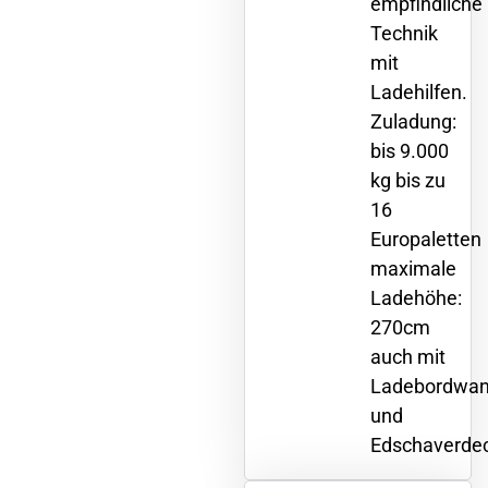
empfindliche
Technik
mit
Ladehilfen.
Zuladung:
bis 9.000
kg bis zu
16
Europaletten
maximale
Ladehöhe:
270cm
auch mit
Ladebordwa
und
Edschaverdec