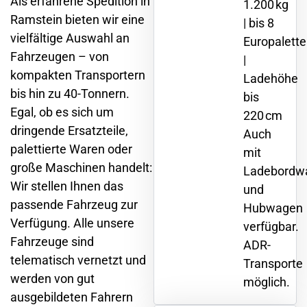
Als erfahrene Spedition in
1.200 kg
Ramstein bieten wir eine
| bis 8
vielfältige Auswahl an
Europalett
Fahrzeugen – von
|
kompakten Transportern
Ladehöhe
bis hin zu 40-Tonnern.
bis
Egal, ob es sich um
220 cm
dringende Ersatzteile,
Auch
palettierte Waren oder
mit
große Maschinen handelt:
Ladebordw
Wir stellen Ihnen das
und
passende Fahrzeug zur
Hubwagen
Verfügung. Alle unsere
verfügbar.
Fahrzeuge sind
ADR-
telematisch vernetzt und
Transporte
werden von gut
möglich.
ausgebildeten Fahrern