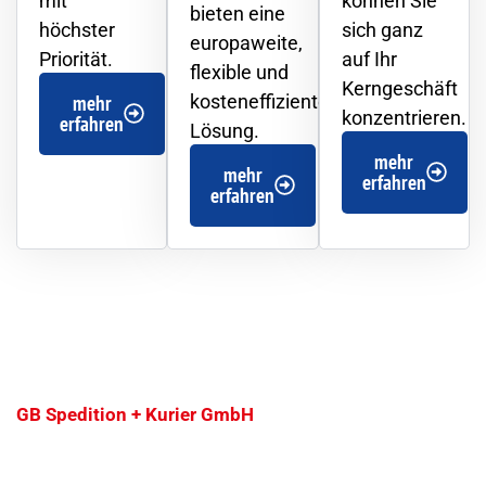
mit
können Sie
bieten eine
höchster
sich ganz
europaweite,
Priorität.
auf Ihr
flexible und
Kerngeschäft
mehr
kosteneffiziente
konzentrieren.
erfahren
Lösung.
mehr
mehr
erfahren
erfahren
GB Spedition + Kurier GmbH
Warum GB Spedition in