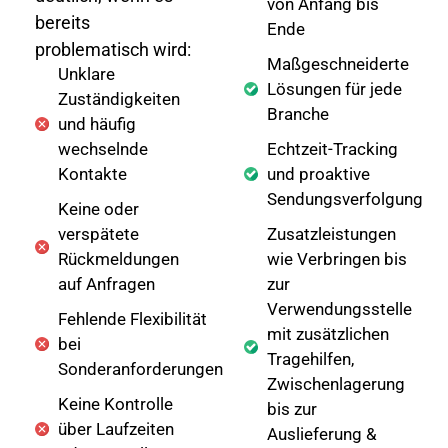
von Anfang bis
bereits
Ende
problematisch wird:
Maßgeschneiderte
Unklare
Lösungen für jede
Zuständigkeiten
Branche
und häufig
wechselnde
Echtzeit-Tracking
Kontakte
und proaktive
Sendungsverfolgung
Keine oder
verspätete
Zusatzleistungen
Rückmeldungen
wie Verbringen bis
auf Anfragen
zur
Verwendungsstelle
Fehlende Flexibilität
mit zusätzlichen
bei
Tragehilfen,
Sonderanforderungen
Zwischenlagerung
Keine Kontrolle
bis zur
über Laufzeiten
Auslieferung &