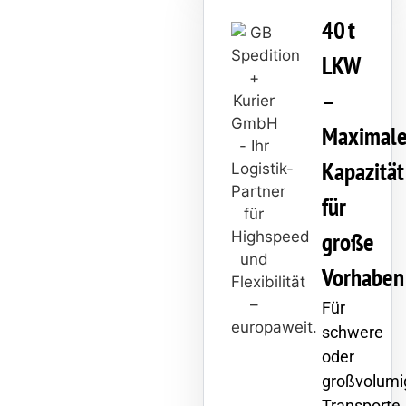
40 t
LKW
–
Maximal
Kapazität
für
große
Vorhaben
Für
schwere
oder
großvolumi
Transporte