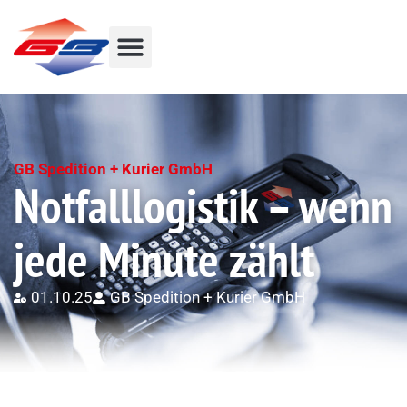
GB Spedition + Kurier GmbH
Notfalllogistik – wenn
jede Minute zählt
01.10.25
GB Spedition + Kurier GmbH