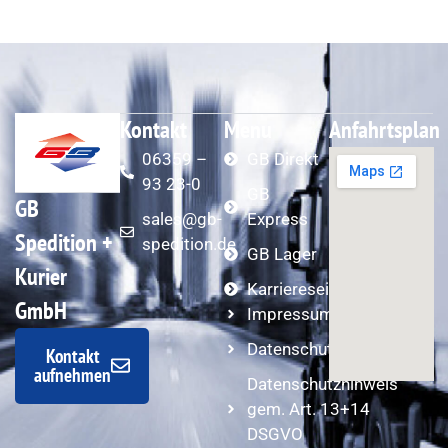
Kontakt
Menu
Anfahrtsplan
06359 –
GB Direkt
93 23-0
GB
GB
sales@gb-
Express
Spedition +
spedition.de
GB Lager
Kurier
Karriereseite
GmbH
Impressum
Datenschutzerklärung
Kontakt
aufnehmen
Datenschutzhinweis
gem. Art. 13+14
DSGVO