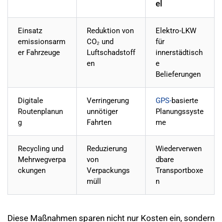
el
Einsatz
Reduktion von
Elektro-LKW
emissionsarm
CO₂ und
für
er Fahrzeuge
Luftschadstoff
innerstädtisch
en
e
Belieferungen
Digitale
Verringerung
GPS-
basierte
Routenplanun
unnötiger
Planungssyste
g
Fahrten
me
Recycling und
Reduzierung
Wiederverwen
Mehrwegverpa
von
dbare
ckungen
Verpackungs
Transportboxe
müll
n
Diese Maßnahmen sparen nicht nur Kosten ein, sondern