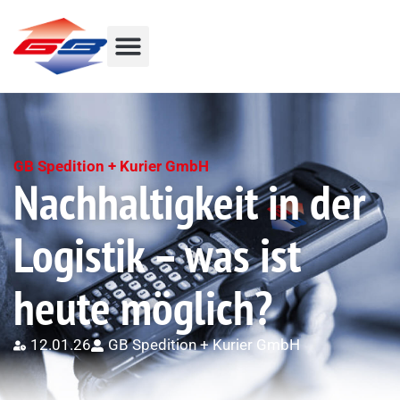
GB Spedition + Kurier GmbH
Nachhaltigkeit in der
Logistik – was ist
heute möglich?
12.01.26
GB Spedition + Kurier GmbH