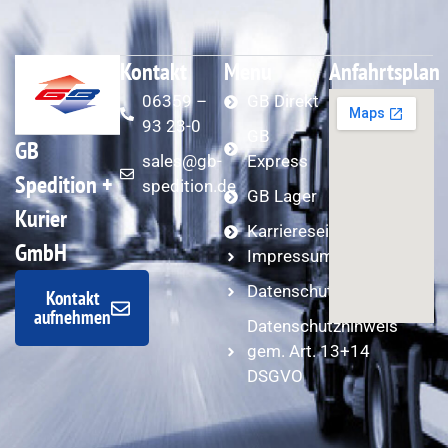
Kontakt
Menu
Anfahrtsplan
06359 –
GB Direkt
93 23-0
GB
GB
sales@gb-
Express
Spedition +
spedition.de
GB Lager
Kurier
Karriereseite
GmbH
Impressum
Datenschutzerklärung
Kontakt
aufnehmen
Datenschutzhinweis
gem. Art. 13+14
DSGVO