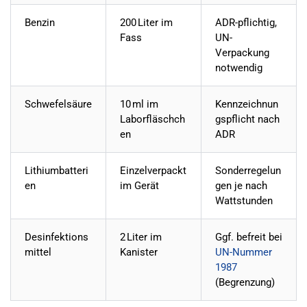
Benzin
200 Liter im
ADR-pflichtig,
Fass
UN-
Verpackung
notwendig
Schwefelsäure
10 ml im
Kennzeichnun
Laborfläschch
gspflicht nach
en
ADR
Lithiumbatteri
Einzelverpackt
Sonderregelun
en
im Gerät
gen je nach
Wattstunden
Desinfektions
2 Liter im
Ggf. befreit bei
mittel
Kanister
UN-Nummer
1987
(Begrenzung)