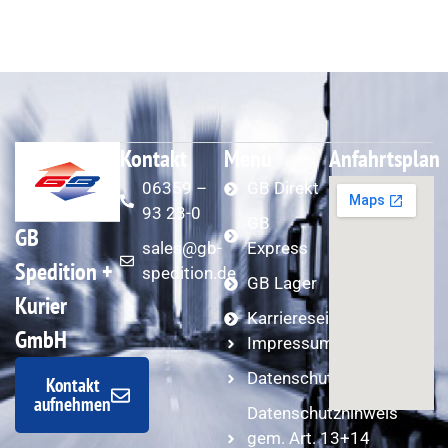
Kontakt
Menu
Anfahrtsplan
06359 –
GB Direkt
93 23-0
GB
GB
sales@gb-
Express
Spedition +
spedition.de
GB Lager
Kurier
Karriereseite
GmbH
Impressum
Datenschutzerklärung
Kontakt
aufnehmen
Datenschutzhinweis
gem. Art. 13+14