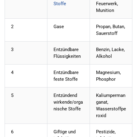
Stoffe
Feuerwerk,
Munition
2
Gase
Propan, Butan,
Sauerstoff
3
Entzündbare
Benzin, Lacke,
Flüssigkeiten
Alkohol
4
Entzündbare
Magnesium,
feste Stoffe
Phosphor
5
Entzündend
Kaliumperman
wirkende/orga
ganat,
nische Stoffe
Wasserstoffpe
roxid
6
Giftige und
Pestizide,